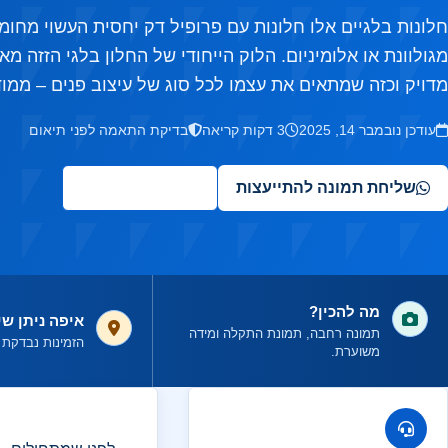
חלונות בלגיים אלו חלונות עם פרופיל דק יחסית העשוי מחו
מגולוונת או אלומיניום. הלוק הייחודי של החלון בלגי הזזה 
מדויק וכזה שמתאים את עצמו לכל סוג של עיצוב פנים – ממודרנ
עודכן נובמבר 14, 2025
3 דקות קריאה
בדיקת התאמה לפני תיאום
שליחת תמונה להתייעצות
✦
שאלו את העוזר
מה להכין?
איפה ניתן שי
תמונה רחבה, תמונת התקלה ומידה
הזמינות נבדקת ל
משוערת.