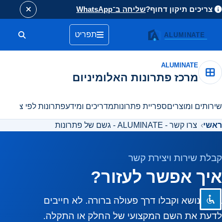
צריכים תיקון דחוף?
שליחה ב־WhatsApp
תפריט
חיפוש 
visibility_off
השבת את ההבזקים
title
סמן כותרות
ALUMINATE
מרכז פתרונות האלומיניום
settings
צבע רקע
zoom_out
זום (הקטנה)
שירותים ומוצרים
ספריית פתרונות
מדריכים ומידע
פתרונות לפי צורך
פרו
zoom_in
זום (הגדלה)
ראשי
צרו קשר - ALUMINATE - גשם של פתרונות
remove_circle_outline
הקטנת גופן
add_circle_outline
הגדלת גופן
קבלת שירות ויצירת קשר
spellcheck
גופן קריא
איך אפשר לעזור?
brightness_high
ניגודיות בהירה
בחרו נושא וקבלו דרך פעולה ברורה. לא חייבים
brightness_low
ניגודיות כהה
לדעת את השם המקצועי של החלק או התקלה.
format_underlined
הוסף קו תחתון לקישורים