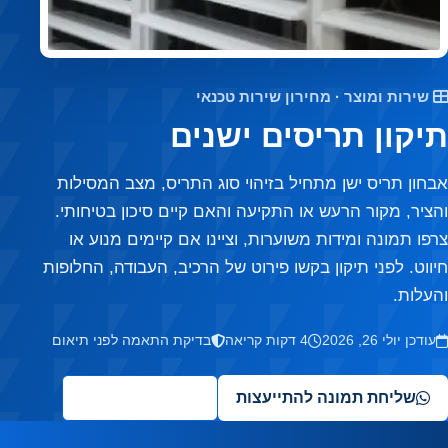
font_download
סמן קישורים
לאפס את כל האפשרויות
cached
שירות ומוצר · מחירון שירות טכנאי
תיקון תריסים ישנים
אבחון תריס ישן מתחיל בזיהוי סוג התריס, מצב המסילות
והציר, מקור הרעש או התקיעה והאם קיים סיכון בטיחותי.
צרפו תמונה ומידות משוערות, וציינו אם קיימים מנוע או
חיווט. לפני תיקון בקשו פירוט של הרכיב, העבודה, החלופות
והעלות.
עודכן יולי 26, 2026
4 דקות קריאה
בדיקת התאמה לפני תיאום
שליחת תמונה להתייעצות
✦
שאלו את העוזר