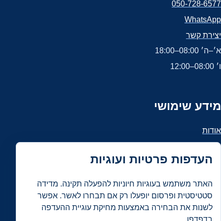
050-728-6577
WhatsApp
יצירת קשר
א׳–ה׳ 08:00–18:00
ו׳ 08:00–12:00
מידע שימושי
אודות
הצהרת נגישות
העדפות פרטיות ועוגיות
מדיניות פרטיות ו־Cookies
תנאי שימוש
האתר משתמש בעוגיות חיוניות להפעלה תקינה. מדידה
מפת האתר
סטטיסטית ופרסום יופעלו רק אם תבחרו לאשר. אפשר
לשנות את הבחירה באמצעות מחיקת עוגיית ההעדפה
עדכונים ו־RSS
בדפדפן.