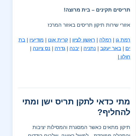
תריסים תקינים – בית מרוצה!
אזורי שירות תיקון תריסים באזור המרכז
רמת גן
|
רמלה
|
ראשון לציון
|
קרית אונו
|
מודיעין
|
בת
ים
|
באר יעקב
|
נתניה
|
יבנה
|
גדרה
|
נס ציונה
|
חולון
|
מתי כדאי לתקן תריס ישן ומתי
להחליף?
תיקון מתאים כאשר המסגרת והמסילות יציבות
והתקלה ממוקדת—למשל רצועה, שלבים בודדים,