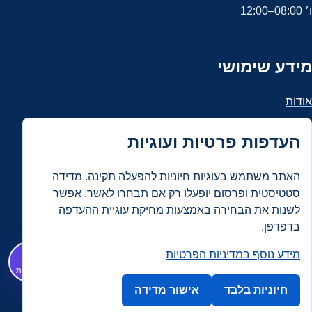
ו׳ 08:00–12:00
מידע שימושי
אודות
הצהרת נגישות
העדפות פרטיות ועוגיות
מדיניות פרטיות ו־Cookies
תנאי שימוש
האתר משתמש בעוגיות חיוניות להפעלה תקינה. מדידה
מפת האתר
סטטיסטית ופרסום יופעלו רק אם תבחרו לאשר. אפשר
לשנות את הבחירה באמצעות מחיקת עוגיית ההעדפה
עדכונים ו־RSS
בדפדפן.
העדפות Cookies
מידע נוסף במדיניות הפרטיות
עוזר AI
✦
© 2026 ALUMINATE – גשם של פתרונות. כל הזכויות שמורות.
גרסה מקומית
האתר המקומי פועל לפי עקרונות נגישות AA ומפעיל מדידה רק
חיוניות בלבד
אישור מדידה
בהתאם לבחירת המשתמש.
חזרה למעלה