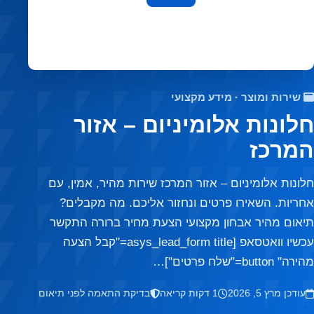
font_download
סמן קישורים
לאפס את כל האפשרויות
cached
שירות ומוצר · מידע מקצועי
חלונות אלומיניום – אזור
המרכז
חלונות אלומיניום – אזור המרכז שירות מהיר, אמין, עם
אחריות. השאירו פרטים ונחזור אליכם. מה מקבלים?
תיאום מהיר אבחון מקצועי הצעת מחיר ברורה התקשר
עכשיו וואטסאפ [asys_lead_form title="קבל הצעה
מהירה" button="שלח פרטים"]…
עודכן מרץ 5, 2026
1 דקות קריאה
בדיקת התאמה לפני תיאום